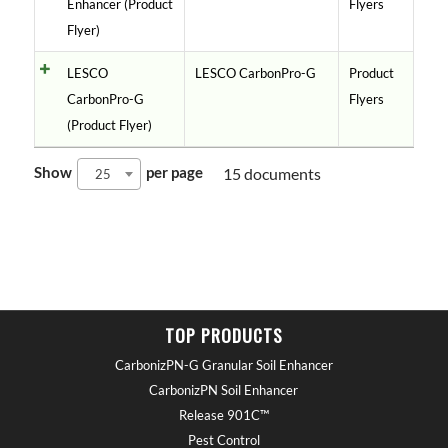
Enhancer (Product
Flyers
Flyer)
LESCO
LESCO CarbonPro-G
Product
CarbonPro-G
Flyers
(Product Flyer)
Show
per page
15 documents
25
TOP PRODUCTS
CarbonizPN-G Granular Soil Enhancer
CarbonizPN Soil Enhancer
Release 901C™
Pest Control